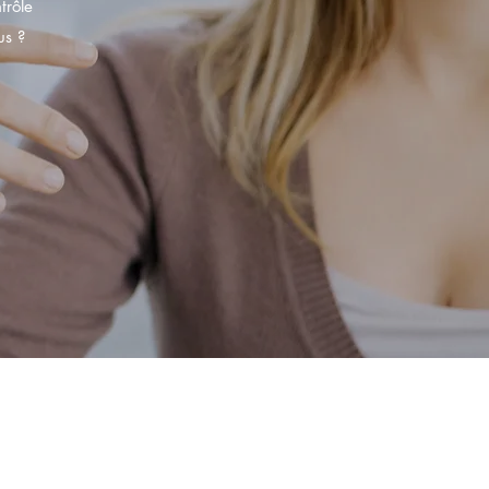
trôle
us ?